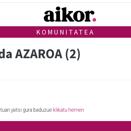
KOMUNITATEA
da AZAROA (2)
tuan jaitsi gura baduzue
klikatu hemen