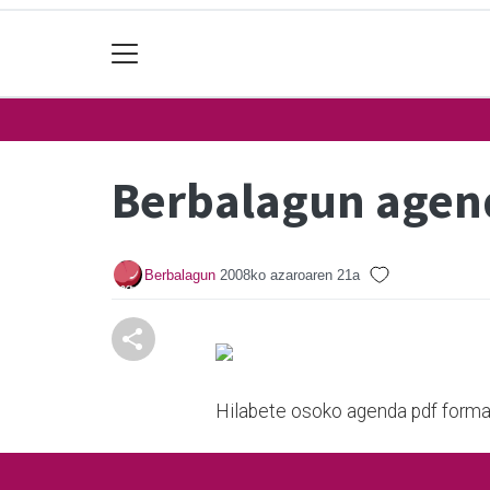
Berbalagun agen
Berbalagun
2008ko azaroaren 21a
Hilabete osoko agenda pdf forma