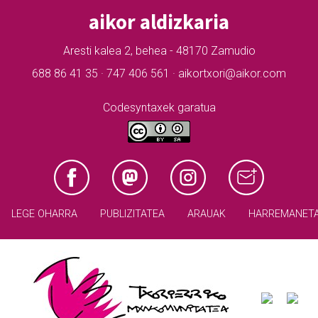
aikor aldizkaria
Aresti kalea 2, behea - 48170 Zamudio
688 86 41 35 · 747 406 561 · aikortxori@aikor.com
Codesyntaxek garatua
LEGE OHARRA
PUBLIZITATEA
ARAUAK
HARREMANET