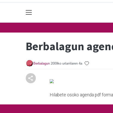
Berbalagun agend
Berbalagun
2009ko urtarrilaren 4a
Hilabete osoko agenda pdf forma