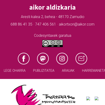
aikor aldizkaria
Aresti kalea 2, behea - 48170 Zamudio
688 86 41 35 · 747 406 561 · aikortxori@aikor.com
Codesyntaxek garatua
LEGE OHARRA
PUBLIZITATEA
ARAUAK
HARREMANET