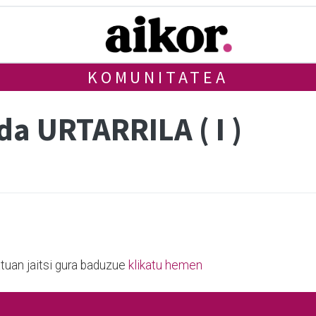
KOMUNITATEA
a URTARRILA ( I )
tuan jaitsi gura baduzue
klikatu hemen