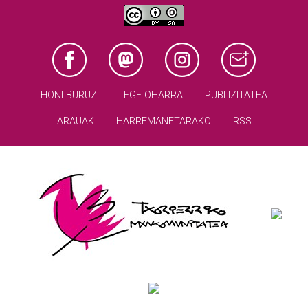
HONI BURUZ
LEGE OHARRA
PUBLIZITATEA
ARAUAK
HARREMANETARAKO
RSS