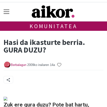
KOMUNITATEA
Hasi da ikasturte berria.
GURA DUZU?
Berbalagun
2009ko irailaren 14a
Zuk ere gura duzu
? Pote bat hartu,