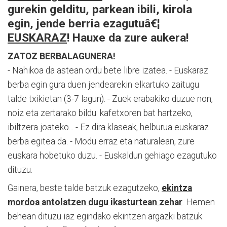
gurekin gelditu, parkean ibili, kirola
egin, jende berria ezagutuâ€¦
EUSKARAZ
! Hauxe da zure aukera!
ZATOZ BERBALAGUNERA!
- Nahikoa da astean ordu bete libre izatea. - Euskaraz
berba egin gura duen jendearekin elkartuko zaitugu
talde txikietan (3-7 lagun). - Zuek erabakiko duzue non,
noiz eta zertarako bildu: kafetxoren bat hartzeko,
ibiltzera joateko... - Ez dira klaseak, helburua euskaraz
berba egitea da. - Modu erraz eta naturalean, zure
euskara hobetuko duzu. - Euskaldun gehiago ezagutuko
dituzu.
Gainera, beste talde batzuk ezagutzeko,
ekintza
mordoa antolatzen dugu ikasturtean zehar
. Hemen
behean dituzu iaz egindako ekintzen argazki batzuk.