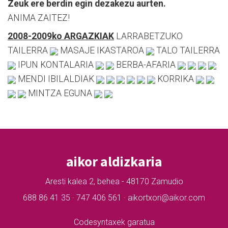
Zeuk ere berdin egin dezakezu aurten.
ANIMA ZAITEZ!
2008-2009ko ARGAZKIAK
LARRABETZUKO
TAILERRA
MASAJE IKASTAROA
TALO TAILERRA
IPUN KONTALARIA
BERBA-AFARIA
MENDI IBILALDIAK
KORRIKA
MINTZA EGUNA
aikor aldizkaria
Aresti kalea 2, behea - 48170 Zamudio
688 86 41 35 · 747 406 561 · aikortxori@aikor.com
Codesyntaxek garatua