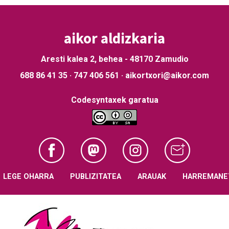
aikor aldizkaria
Aresti kalea 2, behea - 48170 Zamudio
688 86 41 35 · 747 406 561 · aikortxori@aikor.com
Codesyntaxek garatua
LEGE OHARRA
PUBLIZITATEA
ARAUAK
HARREMANE