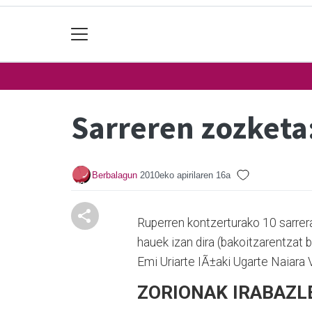
Sarreren zozketa:
Berbalagun
2010eko apirilaren 16a
Ruperren kontzerturako 10 sarrer
hauek izan dira (bakoitzarentzat bi
Emi Uriarte IÃ±aki Ugarte Naiara V
ZORIONAK IRABAZLEE