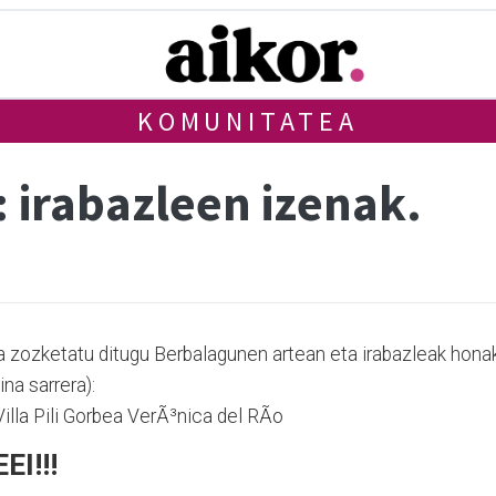
KOMUNITATEA
 irabazleen izenak.
a zozketatu ditugu Berbalagunen artean eta irabazleak hona
na sarrera):
illa Pili Gorbea VerÃ³nica del RÃ­o
I!!!