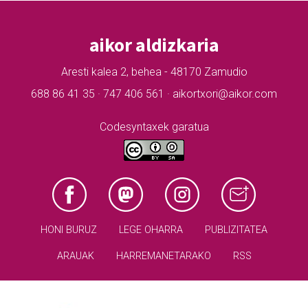
aikor aldizkaria
Aresti kalea 2, behea - 48170 Zamudio
688 86 41 35 · 747 406 561 · aikortxori@aikor.com
Codesyntaxek garatua
HONI BURUZ
LEGE OHARRA
PUBLIZITATEA
ARAUAK
HARREMANETARAKO
RSS