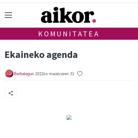
KOMUNITATEA
Ekaineko agenda
Berbalagun
2011ko maiatzaren 31