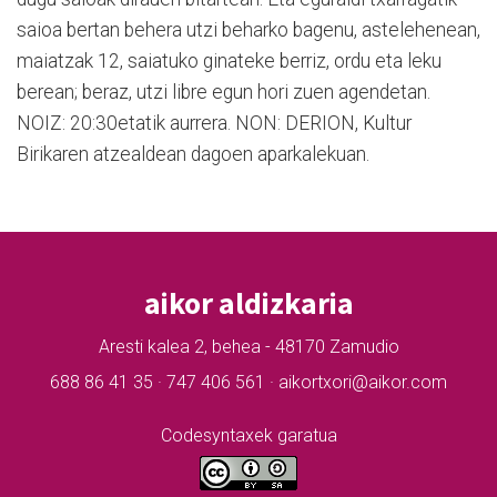
saioa bertan behera utzi beharko bagenu, astelehenean,
maiatzak 12, saiatuko ginateke berriz, ordu eta leku
berean; beraz, utzi libre egun hori zuen agendetan.
NOIZ: 20:30etatik aurrera. NON: DERION, Kultur
Birikaren atzealdean dagoen aparkalekuan.
aikor aldizkaria
Aresti kalea 2, behea - 48170 Zamudio
688 86 41 35 · 747 406 561 · aikortxori@aikor.com
Codesyntaxek garatua