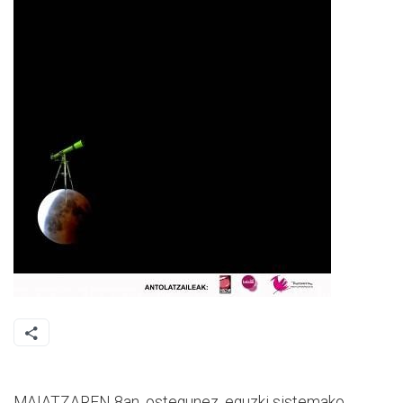
MAIATZAREN 8an, ostegunez, eguzki sistemako