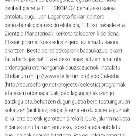
zenbait planeta TELESKOPIOZ behatzeko saioa
antolatu dugu. Jon Legarreta fisikari doktore
derioztarrak gidatuko du ekitaldia, EHUko irakasle eta
Zientzia Planetarioak ikerketa-taldearen kide dena.
Etxean prismatikoak edukiz gero, ez ahaztu saiora
ekartzen. Bestalde, teleskopiorik badaukazue, ekarri
falta barik, jakina!. Eta etxeko lanak jartzen jarraituta:
ordenagailu eramangarriak dauzkazuenok, instalatu
Stellarium (http://www.stellarium.org) edo Celestia
(http://sourceforge.net/projects/celestia) programak,
eta ekarri ordenagailuak, oso lagungarriak izango
zaizkigu-eta, behatzen dugun guztia bere testuinguruan
kokatzen (adibidez, zergatik ematen du planeta guztiak
ia-ia lerro beretik igarotzen direla?). Gure jakinminak eta
indarrak piztuta mantentzeko, txokolatada antolatu
dugu saioak dirauen bitartean. Eta eguraldi txarragatik