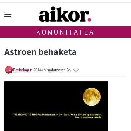
KOMUNITATEA
Astroen behaketa
Berbalagun
2014ko maiatzaren 3a