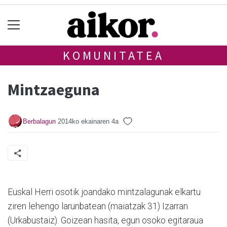
KOMUNITATEA
Mintzaeguna
Berbalagun
2014ko ekainaren 4a
Euskal Herri osotik joandako mintzalagunak elkartu
ziren lehengo larunbatean (maiatzak 31) Izarran
(Urkabustaiz). Goizean hasita, egun osoko egitaraua