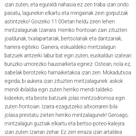
izan zuten, eta eguraldi nahasia ez zen traba izan ondo
pasatu, lagunekin elkartu eta mingainak zein gorputzak
astintzeko! Goizeko 11:00etan heldu ziren lehen
mintzalagunak Izarrara. Herriko frontoian zain zituzten
joaldunak, txalapartariak, bertsolariak eta dantzariak,
harrera egiteko. Gainera, eskualdeko mintzalagun
batzuek antzerki labur bat egin zuten, euskaldun izateari
buruzko umorezko hausnarketa eginez. Ostean, nola ez,
sabelak berotzeko hamaiketakoa izan zen. Mokadutxoa
eginda, bi aukera izan zituzten mintzalagunek: askok
mendi ibilaldia egin zuten herriko mendi taldeko
kideekin, eta beste batzuek jolas mintzodromoa egin
zuten frontoian. Izarra ezagutzeko altxorraren bila
jolasa prestatu zieten herriko mintzalagunek! Geroago,
mintzalagun guztiak elkartu eta bertso-poteo-kalejira
izan zuten Izarran zehar. Ez zen erraza izan artaldea