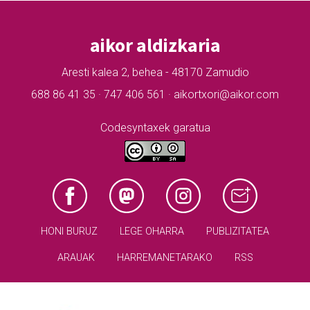
aikor aldizkaria
Aresti kalea 2, behea - 48170 Zamudio
688 86 41 35 · 747 406 561 · aikortxori@aikor.com
Codesyntaxek garatua
HONI BURUZ
LEGE OHARRA
PUBLIZITATEA
ARAUAK
HARREMANETARAKO
RSS