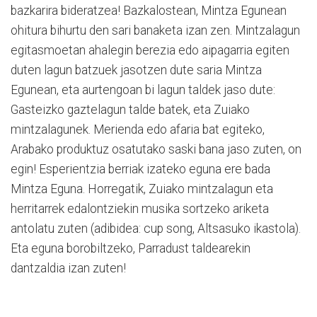
bazkarira bideratzea! Bazkalostean, Mintza Egunean
ohitura bihurtu den sari banaketa izan zen. Mintzalagun
egitasmoetan ahalegin berezia edo aipagarria egiten
duten lagun batzuek jasotzen dute saria Mintza
Egunean, eta aurtengoan bi lagun taldek jaso dute:
Gasteizko gaztelagun talde batek, eta Zuiako
mintzalagunek. Merienda edo afaria bat egiteko,
Arabako produktuz osatutako saski bana jaso zuten, on
egin! Esperientzia berriak izateko eguna ere bada
Mintza Eguna. Horregatik, Zuiako mintzalagun eta
herritarrek edalontziekin musika sortzeko ariketa
antolatu zuten (adibidea: cup song, Altsasuko ikastola).
Eta eguna borobiltzeko, Parradust taldearekin
dantzaldia izan zuten!