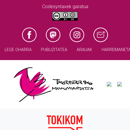
Codesyntaxek garatua
LEGE OHARRA
PUBLIZITATEA
ARAUAK
HARREMANET