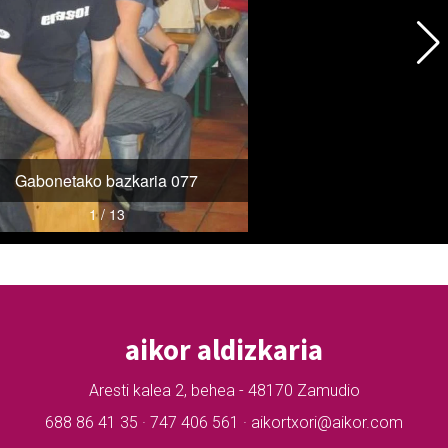
aikor aldizkaria
Aresti kalea 2, behea - 48170 Zamudio
688 86 41 35 · 747 406 561 · aikortxori@aikor.com