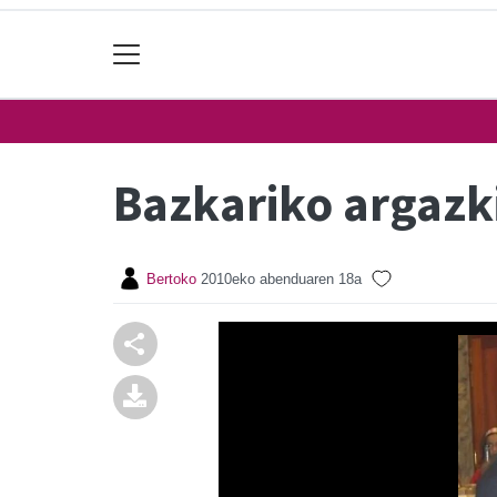
Bazkariko argazk
Bertoko
2010eko abenduaren 18a