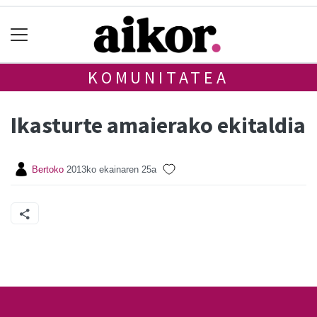
KOMUNITATEA
Ikasturte amaierako ekitaldia
Bertoko
2013ko ekainaren 25a