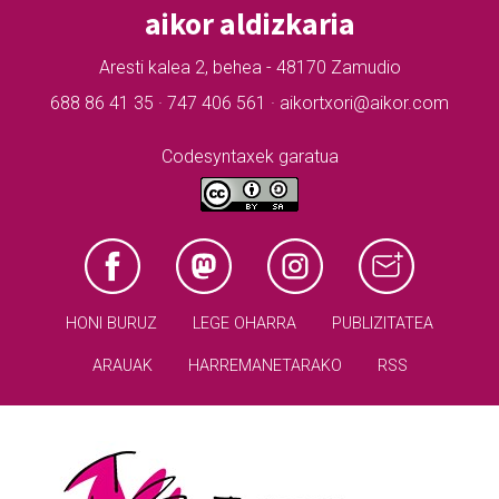
aikor aldizkaria
Aresti kalea 2, behea - 48170 Zamudio
688 86 41 35 · 747 406 561 · aikortxori@aikor.com
Codesyntaxek garatua
HONI BURUZ
LEGE OHARRA
PUBLIZITATEA
ARAUAK
HARREMANETARAKO
RSS