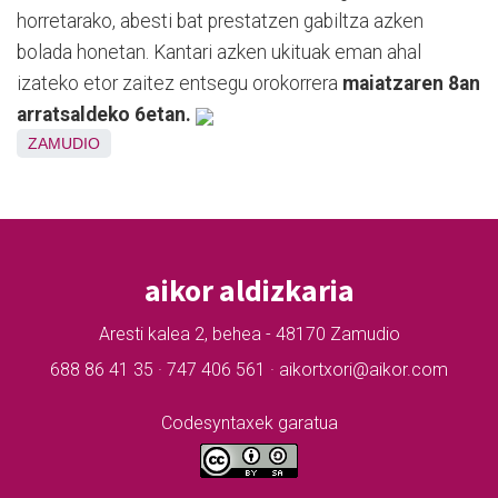
horretarako, abesti bat prestatzen gabiltza azken
bolada honetan. Kantari azken ukituak eman ahal
izateko etor zaitez entsegu orokorrera
maiatzaren 8an
arratsaldeko 6etan.
ZAMUDIO
aikor aldizkaria
Aresti kalea 2, behea - 48170 Zamudio
688 86 41 35 · 747 406 561 · aikortxori@aikor.com
Codesyntaxek garatua