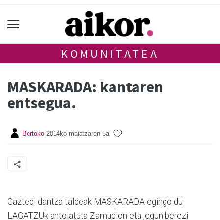
KOMUNITATEA
MASKARADA: kantaren
entsegua.
Bertoko
2014ko maiatzaren 5a
Gaztedi dantza taldeak MASKARADA egingo du
LAGATZUk antolatuta Zamudion eta ,egun berezi