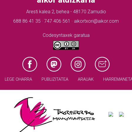
Aresti kalea 2, behea - 48170 Zamudio
688 86 41 35 · 747 406 561 · aikortxori@aikor.com
Codesyntaxek garatua
LEGE OHARRA
PUBLIZITATEA
ARAUAK
HARREMANET