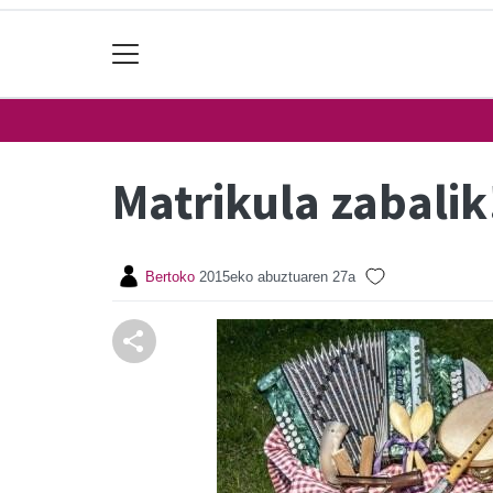
Matrikula zabalik
Bertoko
2015eko abuztuaren 27a