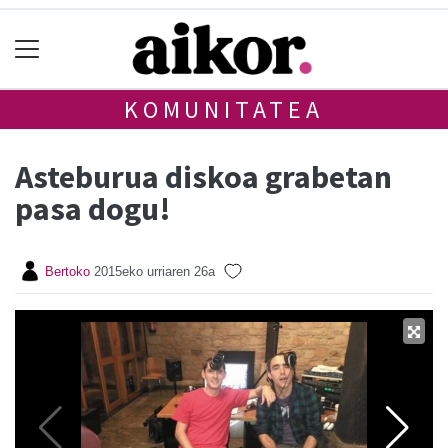
KOMUNITATEA
Asteburua diskoa grabetan
pasa dogu!
Bertoko
2015eko urriaren 26a