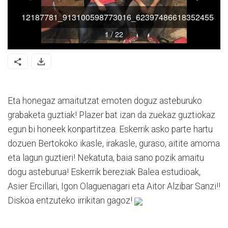
Eta honegaz amaitutzat emoten doguz asteburuko
grabaketa guztiak! Plazer bat izan da zuekaz guztiokaz
egun bi honeek konpartitzea. Eskerrik asko parte hartu
dozuen Bertokoko ikasle, irakasle, guraso, aitite amoma
eta lagun guztieri! Nekatuta, baia sano pozik amaitu
dogu asteburua! Eskerrik bereziak Balea estudioak,
Asier Ercillari, Igon Olaguenagari eta Aitor Alzibar Sanzi!!
Diskoa entzuteko irrikitan gagoz!