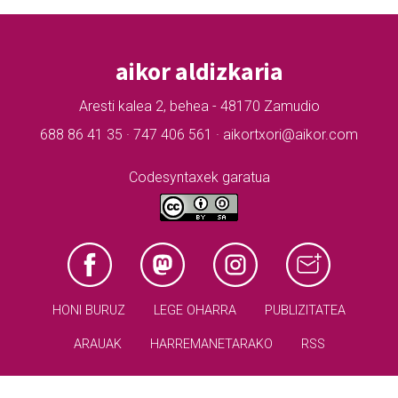
aikor aldizkaria
Aresti kalea 2, behea - 48170 Zamudio
688 86 41 35 · 747 406 561 · aikortxori@aikor.com
Codesyntaxek garatua
HONI BURUZ
LEGE OHARRA
PUBLIZITATEA
ARAUAK
HARREMANETARAKO
RSS