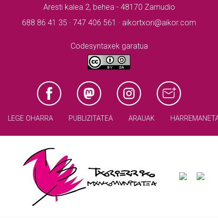
Aresti kalea 2, behea - 48170 Zamudio
688 86 41 35 · 747 406 561 · aikortxori@aikor.com
Codesyntaxek garatua
LEGE OHARRA
PUBLIZITATEA
ARAUAK
HARREMANET