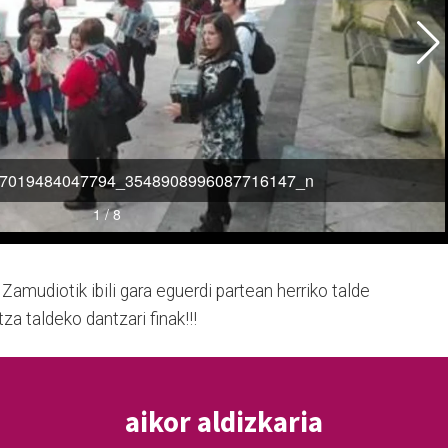
udiotik ibili gara eguerdi partean herriko talde
a taldeko dantzari finak!!!
aikor aldizkaria