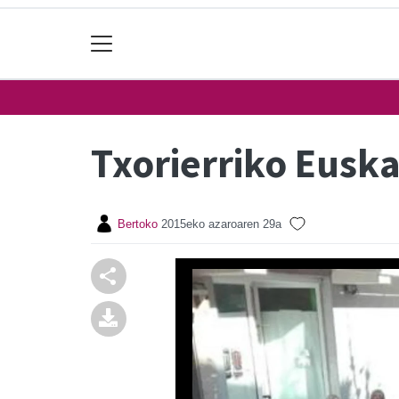
Txorierriko Eusk
Bertoko
2015eko azaroaren 29a