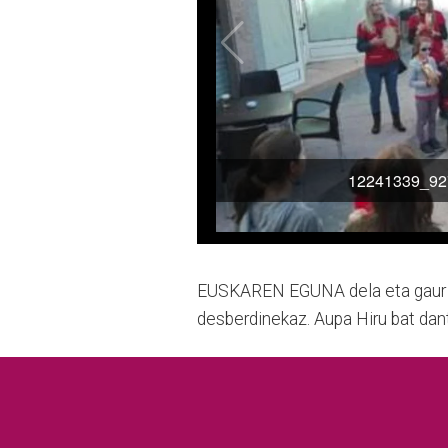
EUSKAREN EGUNA dela eta gaur Zam
desberdinekaz. Aupa Hiru bat dantz