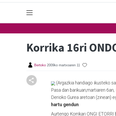
Korrika 16ri OND
Bertoko
2009ko martxoaren 11
(Argazkia handiago ikusteko sa
Pasa dan barikuan,martiaren 6an, 
Derioko Gurea aretoan (zinean) e
hartu gendun
.
Aurtengo Korrikari ONGI ETORRI be