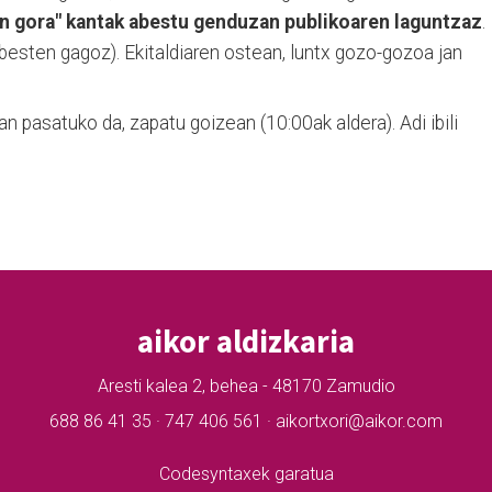
an gora" kantak abestu genduzan publikoaren laguntzaz
.
besten gagoz). Ekitaldiaren ostean, luntx gozo-gozoa jan
 4an pasatuko da, zapatu goizean (10:00ak aldera). Adi ibili
aikor aldizkaria
Aresti kalea 2, behea - 48170 Zamudio
688 86 41 35 · 747 406 561 · aikortxori@aikor.com
Codesyntaxek garatua