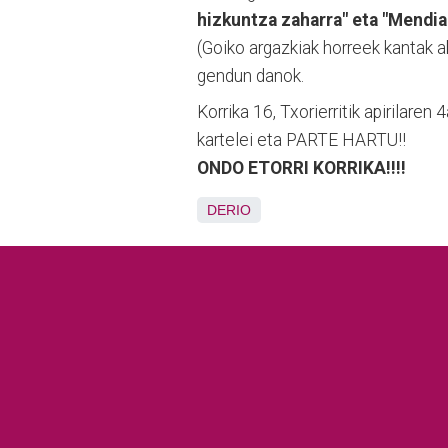
hizkuntza zaharra" eta "Mendi
(Goiko argazkiak horreek kantak a
gendun danok.
Korrika 16, Txorierritik apirilaren
kartelei eta PARTE HARTU!!
ONDO ETORRI KORRIKA!!!!
DERIO