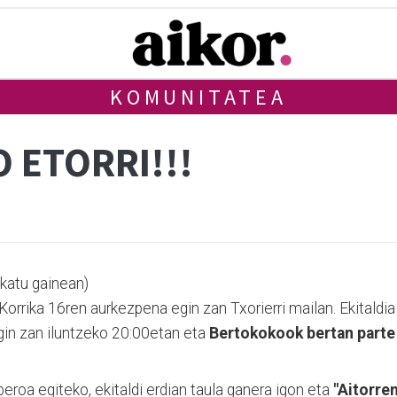
KOMUNITATEA
O ETORRI!!!
katu gainean)
Korrika 16ren aurkezpena egin zan Txorierri mailan. Ekitaldia
gin zan iluntzeko 20:00etan eta
Bertokokook bertan parte
roa egiteko, ekitaldi erdian taula ganera igon eta
"Aitorre