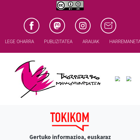
LEGE OHARRA
PUBLIZITATEA
ARAUAK
HARREMANET
Gertuko informazioa, euskaraz