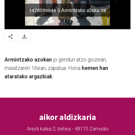
Armintzako azokan
jo gendun atzo goizean,
maiatzaren 16ean, zapatua. Hona
hemen han
ataratako argazkiak
.
aikor aldizkaria
Aresti kalea 2, behea - 48170 Zamudio