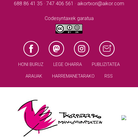
688 86 41 35 · 747 406 561 · aikortxori@aikor.com
Codesyntaxek garatua
HONI BURUZ
LEGE OHARRA
PUBLIZITATEA
ARAUAK
HARREMANETARAKO
RSS