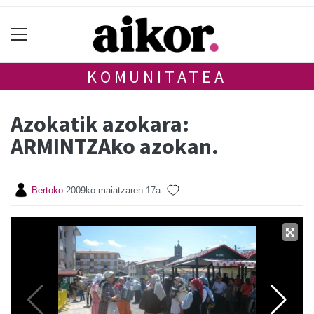
KOMUNITATEA
Azokatik azokara:
ARMINTZAko azokan.
Bertoko
2009ko maiatzaren 17a