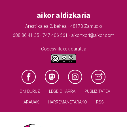
aikor aldizkaria
Aresti kalea 2, behea - 48170 Zamudio
688 86 41 35 · 747 406 561 · aikortxori@aikor.com
Codesyntaxek garatua
HONI BURUZ
LEGE OHARRA
PUBLIZITATEA
ARAUAK
HARREMANETARAKO
RSS