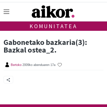
KOMUNITATEA
Gabonetako bazkaria(3):
Bazkal ostea_2.
Bertoko
2009ko abenduaren 17a