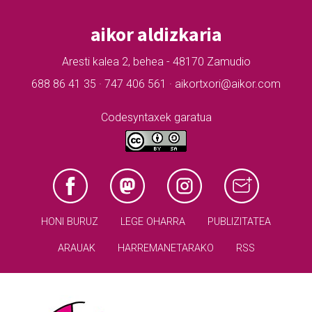
aikor aldizkaria
Aresti kalea 2, behea - 48170 Zamudio
688 86 41 35 · 747 406 561 · aikortxori@aikor.com
Codesyntaxek garatua
HONI BURUZ
LEGE OHARRA
PUBLIZITATEA
ARAUAK
HARREMANETARAKO
RSS