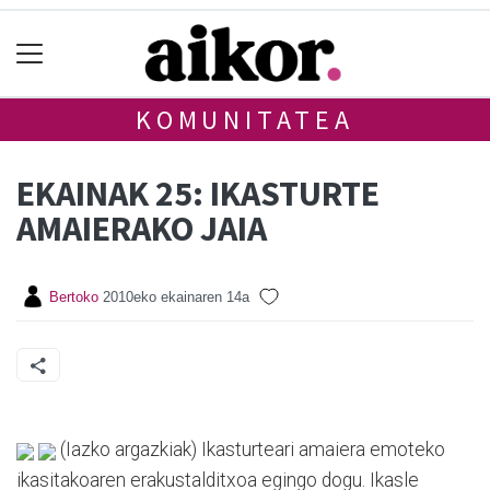
KOMUNITATEA
EKAINAK 25: IKASTURTE
AMAIERAKO JAIA
Bertoko
2010eko ekainaren 14a
(Iazko argazkiak) Ikasturteari amaiera emoteko
ikasitakoaren erakustalditxoa egingo dogu. Ikasle