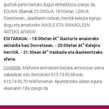
guztiok parte hartuko dugun ekitalditxoa izango da..
EGUNA: Ekainak 25 ORDUA: 18:00etan. LEKUA:
Dorretxean. Jaialdiaren ostean, herritik kalejira egingo
dogu eta amaitzeko IKASLE ETA IRAKASLEEN
ARTEKO AFARIA!
EGITARAUA: - 18:00etan â€“ Ikasturte amaierako
ekitaldia hasi Dorretxean. - 20:00etan â€“ Kalejira
herritik. - 21:30ean â€“ Iraskasle eta ikasleentzako
afaria.
OHARRA
: Afaltzera animatzen bazara, emoiozue izena
irakasleari edo Bertokoko 615.74.95.68 edo
615.74.95.70 telefonoetan. Apuntatzeko azken eguna
ekainaren 18a izango da.