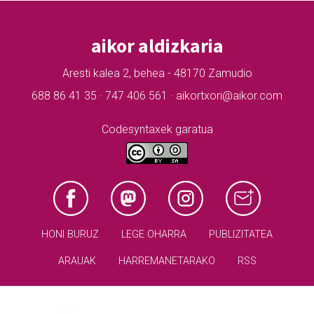
aikor aldizkaria
Aresti kalea 2, behea - 48170 Zamudio
688 86 41 35 · 747 406 561 · aikortxori@aikor.com
Codesyntaxek garatua
HONI BURUZ
LEGE OHARRA
PUBLIZITATEA
ARAUAK
HARREMANETARAKO
RSS