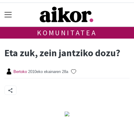
KOMUNITATEA
Eta zuk, zein jantziko dozu?
Bertoko
2010eko ekainaren 28a