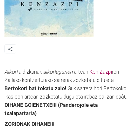
Aikor!
aldizkariak
aikorlagunen
artean
Ken Zazpi
ren
Zallako kontzerturako sarrerak zozketatu ditu eta
Bertokori bat tokatu zaio!
Guk sarrera hori Bertokoko
ikasleon artean zozketatu dugu eta irabazlea izan daâ€¦
OIHANE GOIENETXE!!! (Panderojole eta
txalapartaria)
ZORIONAK OIHANE!!!