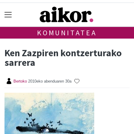
KOMUNITATEA
Ken Zazpiren kontzerturako
sarrera
Bertoko
2010eko abenduaren 30a