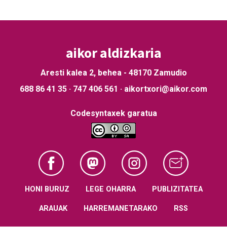
aikor aldizkaria
Aresti kalea 2, behea - 48170 Zamudio
688 86 41 35 · 747 406 561 · aikortxori@aikor.com
Codesyntaxek garatua
HONI BURUZ
LEGE OHARRA
PUBLIZITATEA
ARAUAK
HARREMANETARAKO
RSS