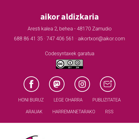
aikor aldizkaria
Aresti kalea 2, behea - 48170 Zamudio
688 86 41 35 · 747 406 561 · aikortxori@aikor.com
Codesyntaxek garatua
HONI BURUZ
LEGE OHARRA
PUBLIZITATEA
ARAUAK
HARREMANETARAKO
RSS