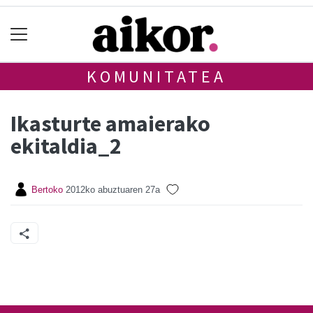
KOMUNITATEA
Ikasturte amaierako
ekitaldia_2
Bertoko
2012ko abuztuaren 27a