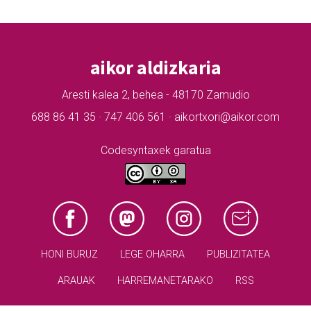
aikor aldizkaria
Aresti kalea 2, behea - 48170 Zamudio
688 86 41 35 · 747 406 561 · aikortxori@aikor.com
Codesyntaxek garatua
HONI BURUZ
LEGE OHARRA
PUBLIZITATEA
ARAUAK
HARREMANETARAKO
RSS