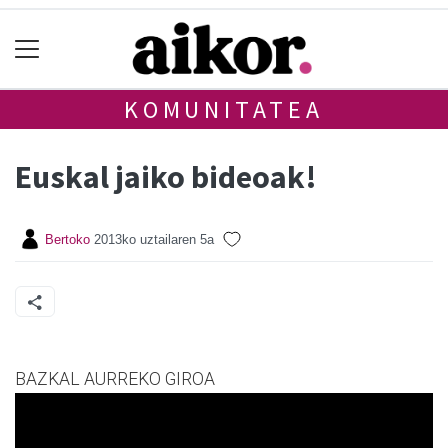
KOMUNITATEA
Euskal jaiko bideoak!
Bertoko
2013ko uztailaren 5a
BAZKAL AURREKO GIROA