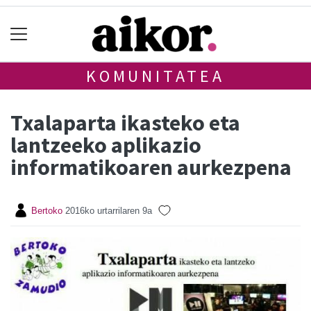
KOMUNITATEA
Txalaparta ikasteko eta
lantzeeko aplikazio
informatikoaren aurkezpena
Bertoko
2016ko urtarrilaren 9a