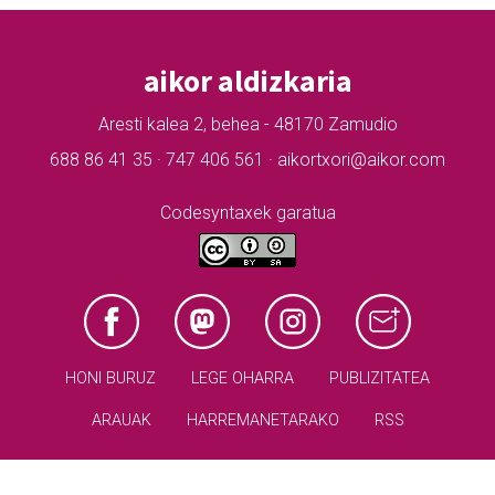
aikor aldizkaria
Aresti kalea 2, behea - 48170 Zamudio
688 86 41 35 · 747 406 561 · aikortxori@aikor.com
Codesyntaxek garatua
HONI BURUZ
LEGE OHARRA
PUBLIZITATEA
ARAUAK
HARREMANETARAKO
RSS