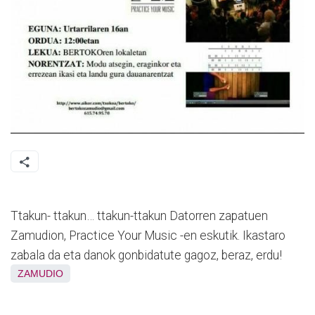
Ttakun- ttakun… ttakun-ttakun Datorren zapatuen
Zamudion, Practice Your Music -en eskutik. Ikastaro
zabala da eta danok gonbidatute gagoz, beraz, erdu!
ZAMUDIO