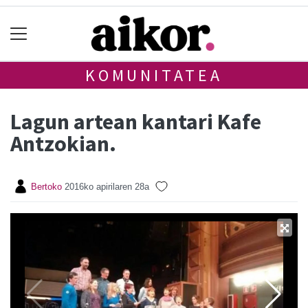
KOMUNITATEA
Lagun artean kantari Kafe
Antzokian.
Bertoko
2016ko apirilaren 28a