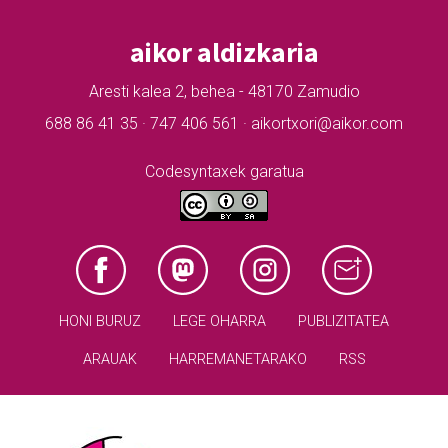
aikor aldizkaria
Aresti kalea 2, behea - 48170 Zamudio
688 86 41 35 · 747 406 561 · aikortxori@aikor.com
Codesyntaxek garatua
HONI BURUZ
LEGE OHARRA
PUBLIZITATEA
ARAUAK
HARREMANETARAKO
RSS