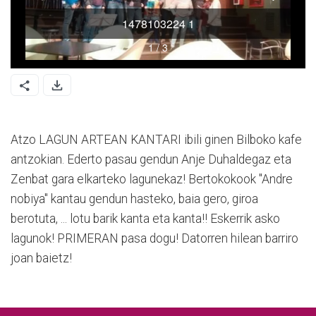
Atzo LAGUN ARTEAN KANTARI ibili ginen Bilboko kafe
antzokian. Ederto pasau gendun Anje Duhaldegaz eta
Zenbat gara elkarteko lagunekaz! Bertokokook "Andre
nobiya" kantau gendun hasteko, baia gero, giroa
berotuta, ... lotu barik kanta eta kanta!! Eskerrik asko
lagunok! PRIMERAN pasa dogu! Datorren hilean barriro
joan baietz!