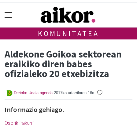
KOMUNITATEA
Aldekone Goikoa sektorean
eraikiko diren babes
ofizialeko 20 etxebizitza
Derioko Udala agenda
2017ko urtarrilaren 16a
Informazio gehiago.
Osorik irakurri