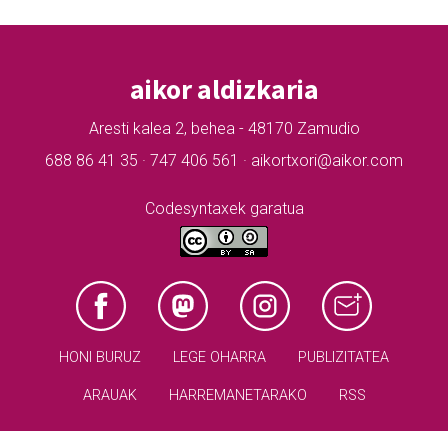
aikor aldizkaria
Aresti kalea 2, behea - 48170 Zamudio
688 86 41 35 · 747 406 561 · aikortxori@aikor.com
Codesyntaxek garatua
HONI BURUZ
LEGE OHARRA
PUBLIZITATEA
ARAUAK
HARREMANETARAKO
RSS