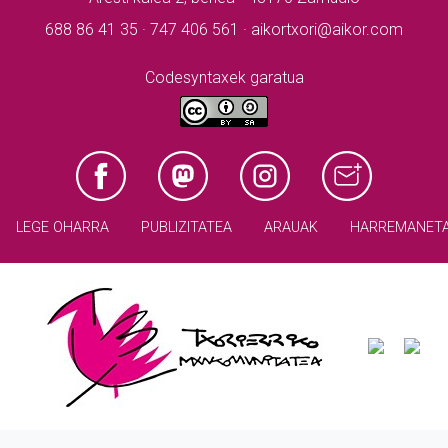
688 86 41 35 · 747 406 561 · aikortxori@aikor.com
Codesyntaxek garatua
LEGE OHARRA
PUBLIZITATEA
ARAUAK
HARREMANET