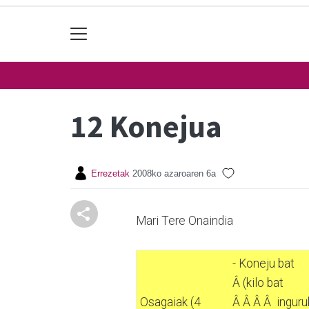
12 Konejua
Errezetak
2008ko azaroaren 6a
Mari Tere Onaindia
- Koneju bat
Â (kilo bat
Osagaiak (4
Â Â Â Â inguru