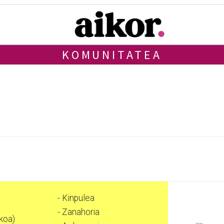
KOMUNITATEA
- Kinpulea
- Zanahoria
koa)