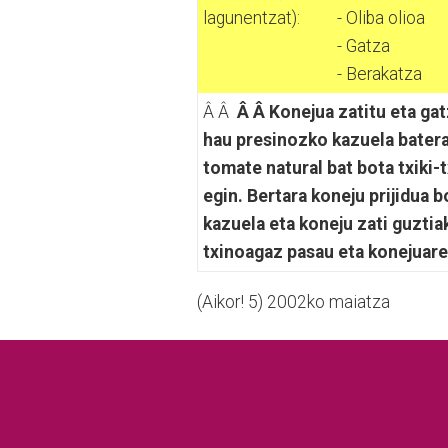
lagunentzat):
- Oliba olioa
- Gatza
- Berakatza
Â Â
Â Â Konejua zatitu eta gatz
hau presinozko kazuela batera 
tomate natural bat bota txiki-t
egin. Bertara koneju prijidua 
kazuela eta koneju zati guztia
txinoagaz pasau eta konejuaren
(Aikor! 5) 2002ko maiatza