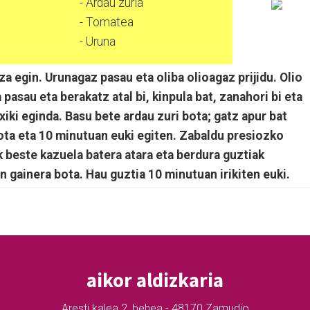
- Ardau zuria
- Tomatea
- Uruna
a egin. Urunagaz pasau eta oliba olioagaz prijidu. Olio
pasau eta berakatz atal bi, kinpula bat, zanahori bi eta
xiki eginda. Basu bete ardau zuri bota; gatz apur bat
bota eta 10 minutuan euki egiten. Zabaldu presiozko
k beste kazuela batera atara eta berdura guztiak
 gainera bota. Hau guztia 10 minutuan irikiten euki.
aikor aldizkaria
Aresti kalea 2, behea - 48170 Zamudio