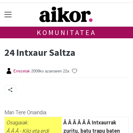
KOMUNITATEA
24 Intxaur Saltza
Errezetak
2008ko azaroaren 22a
Mari Tere Onaindia
Osagaiak:
Â Â Â Â Â Â Intxaurrak
Â Â Â - Kilo eta erdi
zuritu, batu trapu baten