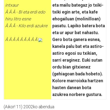
intxaur
eta mailu bategaz jo txiki-
Â Â Â - Bi eta erdi edo
txiki egin arte, eta kafe
hiru litro esne
ehogailuan (molinilloan)
Â Â Â - Kilo erdi azukre
pasatu. Lapiko batera bota
eta ur apur bat nahastu.
Â Â Â Â Â Â Â Â Â
Gero bota ganera esnea,
kanela palu bat eta astiro-
astiro egosi su txikian,
sarri eraginez. Euki sutan
ordu bian gitxienez
(gehiagoan bada hobeto).
Kolore marroixka hartzen
hasten danean bota
azukrea norbere gustura.
(Aikor! 11) 2002ko abendua