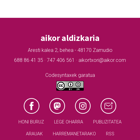
aikor aldizkaria
Aresti kalea 2, behea - 48170 Zamudio
688 86 41 35 · 747 406 561 · aikortxori@aikor.com
Codesyntaxek garatua
HONI BURUZ
LEGE OHARRA
PUBLIZITATEA
ARAUAK
HARREMANETARAKO
RSS