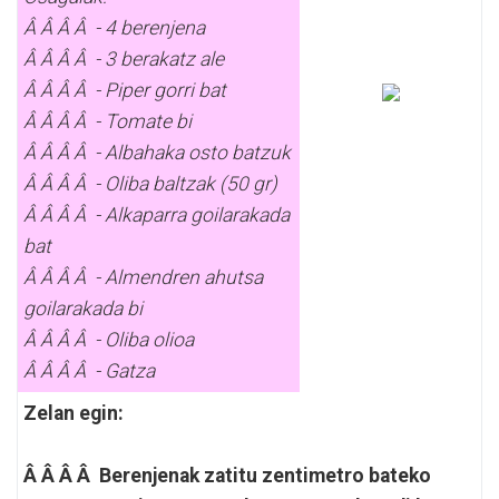
Â Â Â Â - 4 berenjena
Â Â Â Â - 3 berakatz ale
Â Â Â Â - Piper gorri bat
Â Â Â Â - Tomate bi
Â Â Â Â - Albahaka osto batzuk
Â Â Â Â - Oliba baltzak (50 gr)
Â Â Â Â - Alkaparra goilarakada
bat
Â Â Â Â - Almendren ahutsa
goilarakada bi
Â Â Â Â - Oliba olioa
Â Â Â Â - Gatza
Zelan egin:
Â Â Â Â Berenjenak zatitu zentimetro bateko