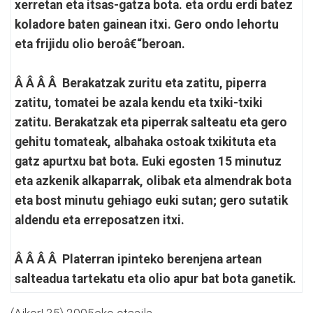
xerretan eta itsas-gatza bota. eta ordu erdi batez
koladore baten gainean itxi. Gero ondo lehortu
eta frijidu olio beroâ€“beroan.
Â Â Â Â Berakatzak zuritu eta zatitu, piperra
zatitu, tomatei be azala kendu eta txiki-txiki
zatitu. Berakatzak eta piperrak salteatu eta gero
gehitu tomateak, albahaka ostoak txikituta eta
gatz apurtxu bat bota. Euki egosten 15 minutuz
eta azkenik alkaparrak, olibak eta almendrak bota
eta bost minutu gehiago euki sutan; gero sutatik
aldendu eta erreposatzen itxi.
Â Â Â Â Platerran ipinteko berenjena artean
salteadua tartekatu eta olio apur bat bota ganetik.