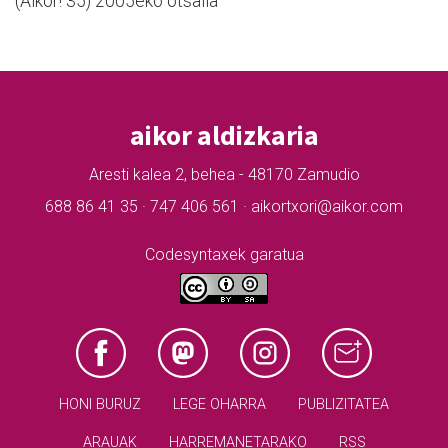
(Aikor! 35) 2005eko otsaila
aikor aldizkaria
Aresti kalea 2, behea - 48170 Zamudio
688 86 41 35 · 747 406 561 · aikortxori@aikor.com
Codesyntaxek garatua
HONI BURUZ
LEGE OHARRA
PUBLIZITATEA
ARAUAK
HARREMANETARAKO
RSS