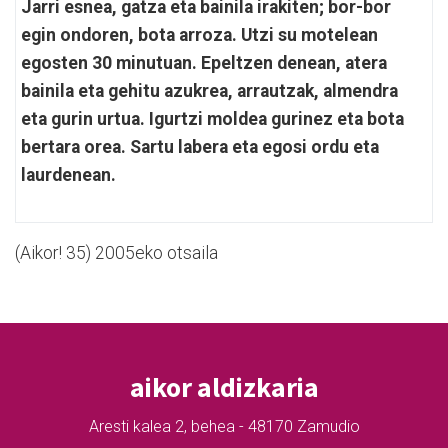
Jarri esnea, gatza eta bainila irakiten; bor-bor
egin ondoren, bota arroza. Utzi su motelean
egosten 30 minutuan. Epeltzen denean, atera
bainila eta gehitu azukrea, arrautzak, almendra
eta gurin urtua. Igurtzi moldea gurinez eta bota
bertara orea. Sartu labera eta egosi ordu eta
laurdenean.
(Aikor! 35) 2005eko otsaila
aikor aldizkaria
Aresti kalea 2, behea - 48170 Zamudio