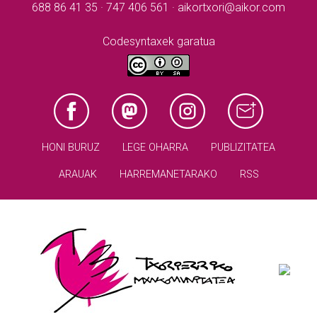
688 86 41 35 · 747 406 561 · aikortxori@aikor.com
Codesyntaxek garatua
HONI BURUZ
LEGE OHARRA
PUBLIZITATEA
ARAUAK
HARREMANETARAKO
RSS