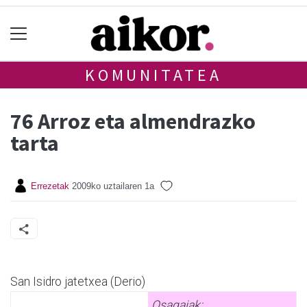
KOMUNITATEA
76 Arroz eta almendrazko
tarta
Errezetak
2009ko uztailaren 1a
San Isidro jatetxea (Derio)
Osagaiak: