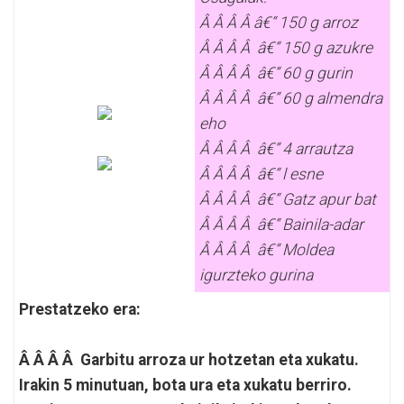
Â Â Â Â â€“ 150 g arroz
Â Â Â Â â€“ 150 g azukre
Â Â Â Â â€“ 60 g gurin
Â Â Â Â â€“ 60 g almendra
eho
Â Â Â Â â€“ 4 arrautza
Â Â Â Â â€“ l esne
Â Â Â Â â€“ Gatz apur bat
Â Â Â Â â€“ Bainila-adar
Â Â Â Â â€“ Moldea
igurzteko gurina
Prestatzeko era:
Â Â Â Â Garbitu arroza ur hotzetan eta xukatu.
Irakin 5 minutuan, bota ura eta xukatu berriro.