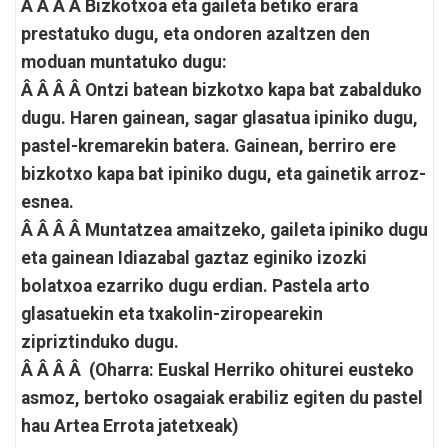
Â Â Â Â Bizkotxoa eta gaileta betiko erara
prestatuko dugu, eta ondoren azaltzen den
moduan muntatuko dugu:
Â Â Â Â Ontzi batean bizkotxo kapa bat zabalduko
dugu. Haren gainean, sagar glasatua ipiniko dugu,
pastel-kremarekin batera. Gainean, berriro ere
bizkotxo kapa bat ipiniko dugu, eta gainetik arroz-
esnea.
Â Â Â Â Muntatzea amaitzeko, gaileta ipiniko dugu
eta gainean Idiazabal gaztaz eginiko izozki
bolatxoa ezarriko dugu erdian. Pastela arto
glasatuekin eta txakolin-ziropearekin
zipriztinduko dugu.
Â Â Â Â (Oharra: Euskal Herriko ohiturei eusteko
asmoz, bertoko osagaiak erabiliz egiten du pastel
hau Artea Errota jatetxeak)