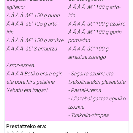
egiteko:
Â Â Â Â â€“ 100 g arto-
Â Â Â Â â€“ 150 g gurin
irin
Â Â Â Â â€“ 125 g arto-
Â Â Â Â â€“ 100 g azukre
irin
Â Â Â Â â€“ 100 g gurin
Â Â Â Â â€“ 150 g azukre
pomadan
Â Â Â Â â€“ 3 arrautza
Â Â Â Â â€“ 100 g
arrautza zuringo
Arroz-esnea:
Â Â Â Â Betiko erara egin
- Sagarra azukre eta
eta bota hiru gelatina.
txakolinarekin glaseatuta
Xehatu eta iragazi.
- Pastel-krema
- Idiazabal gaztaz eginiko
izozkia
- Txakolin-ziropea
Prestatzeko era: