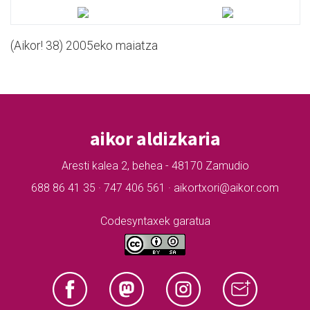
(Aikor! 38) 2005eko maiatza
aikor aldizkaria
Aresti kalea 2, behea - 48170 Zamudio
688 86 41 35 · 747 406 561 · aikortxori@aikor.com
Codesyntaxek garatua