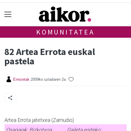
KOMUNITATEA
82 Artea Errota euskal
pastela
Errezetak
2009ko uztailaren 2a
Artea Errota jatetxea (Zamudio)
Osagaiak: Bizkotxoa
Gaileta egiteko: