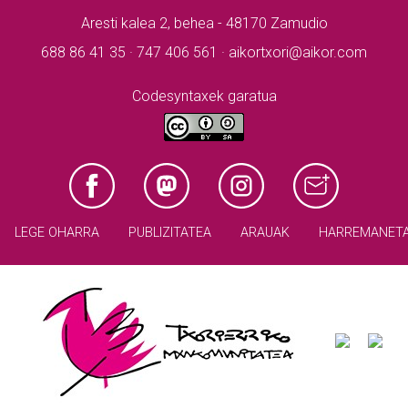
Aresti kalea 2, behea - 48170 Zamudio
688 86 41 35 · 747 406 561 · aikortxori@aikor.com
Codesyntaxek garatua
LEGE OHARRA
PUBLIZITATEA
ARAUAK
HARREMANET