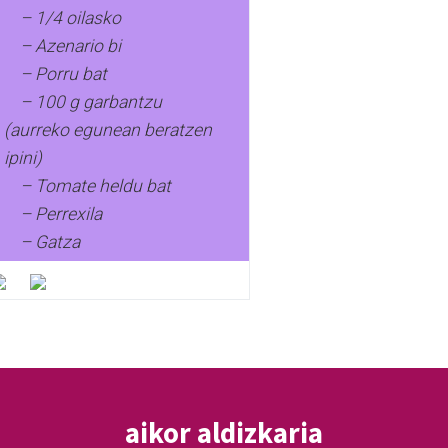
– 1/4 oilasko
– Azenario bi
– Porru bat
– 100 g garbantzu
(aurreko egunean beratzen
ipini)
– Tomate heldu bat
– Perrexila
– Gatza
aikor aldizkaria