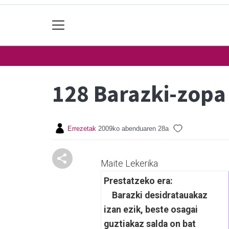
128 Barazki-zopa
Errezetak
2009ko abenduaren 28a
Maite Lekerika
Prestatzeko era:
Barazki desidratauakaz
izan ezik, beste osagai
guztiakaz salda on bat