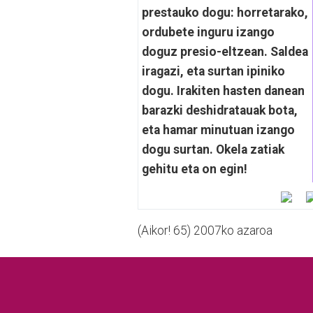
prestauko dogu: horretarako,
ordubete inguru izango
doguz presio-eltzean. Saldea
iragazi, eta surtan ipiniko
dogu. Irakiten hasten danean
barazki deshidratauak bota,
eta hamar minutuan izango
dogu surtan. Okela zatiak
gehitu eta on egin!
(Aikor! 65) 2007ko azaroa