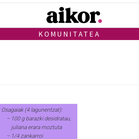
KOMUNITATEA
Osagaiak (4 lagunentzat):
– 100 g barazki desidratau,
juliana erara moztuta
– 1/4 zankarroi