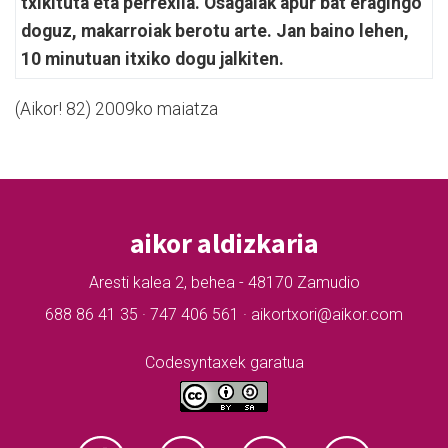
txikituta eta perrexila. Osagaiak apur bat eragingo
doguz, makarroiak berotu arte. Jan baino lehen,
10 minutuan itxiko dogu jalkiten.
(Aikor! 82) 2009ko maiatza
aikor aldizkaria
Aresti kalea 2, behea - 48170 Zamudio
688 86 41 35 · 747 406 561 · aikortxori@aikor.com
Codesyntaxek garatua