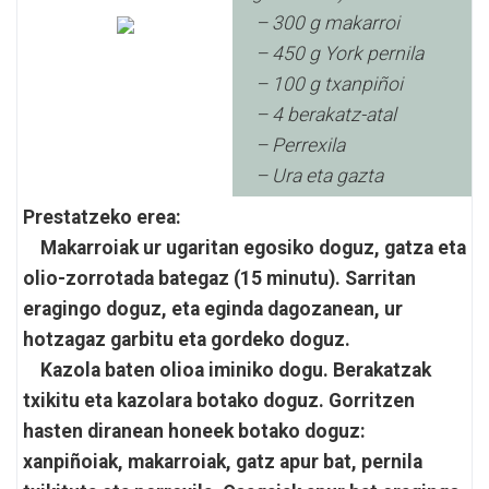
– 300 g makarroi
– 450 g York pernila
– 100 g txanpiñoi
– 4 berakatz-atal
– Perrexila
– Ura eta gazta
Prestatzeko erea:
Makarroiak ur ugaritan egosiko doguz, gatza eta
olio-zorrotada bategaz (15 minutu). Sarritan
eragingo doguz, eta eginda dagozanean, ur
hotzagaz garbitu eta gordeko doguz.
Kazola baten olioa iminiko dogu. Berakatzak
txikitu eta kazolara botako doguz. Gorritzen
hasten diranean honeek botako doguz:
xanpiñoiak, makarroiak, gatz apur bat, pernila