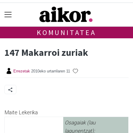
KOMUNITATEA
147 Makarroi zuriak
Errezetak
2010eko urtarrilaren 11
Maite Lekerika
Osagaiak (lau
lagunentzat):