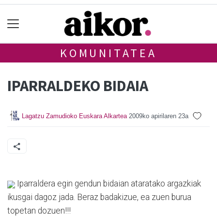
KOMUNITATEA
IPARRALDEKO BIDAIA
Lagatzu Zamudioko Euskara Alkartea
2009ko apirilaren 23a
Iparraldera egin gendun bidaian ataratako argazkiak
ikusgai dagoz jada. Beraz badakizue, ea zuen burua
topetan dozuen!!!