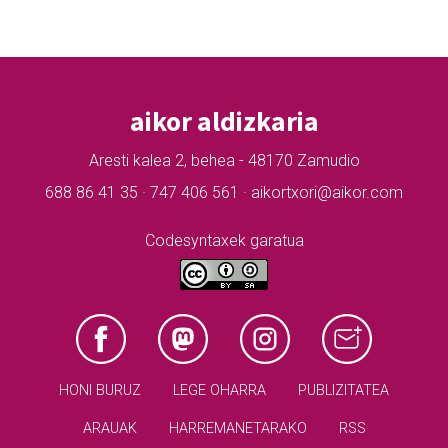
aikor aldizkaria
Aresti kalea 2, behea - 48170 Zamudio
688 86 41 35 · 747 406 561 · aikortxori@aikor.com
Codesyntaxek garatua
HONI BURUZ
LEGE OHARRA
PUBLIZITATEA
ARAUAK
HARREMANETARAKO
RSS