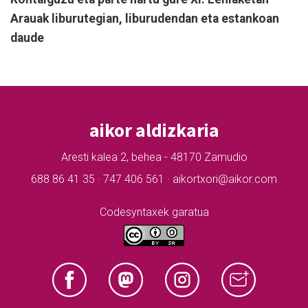
Arauak liburutegian, liburudendan eta estankoan
daude
aikor aldizkaria
Aresti kalea 2, behea - 48170 Zamudio
688 86 41 35 · 747 406 561 · aikortxori@aikor.com
Codesyntaxek garatua