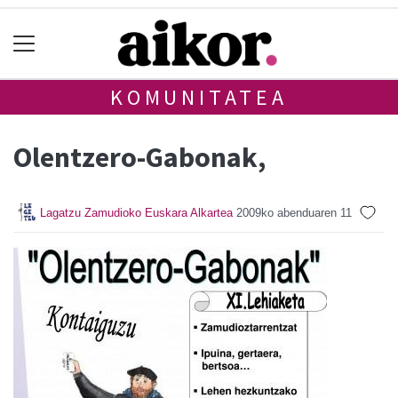
KOMUNITATEA
Olentzero-Gabonak,
Lagatzu Zamudioko Euskara Alkartea
2009ko abenduaren 11