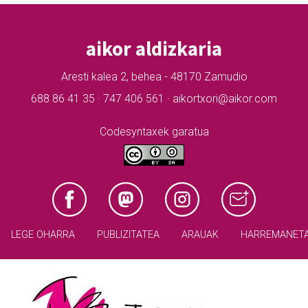
aikor aldizkaria
Aresti kalea 2, behea - 48170 Zamudio
688 86 41 35 · 747 406 561 · aikortxori@aikor.com
Codesyntaxek garatua
LEGE OHARRA
PUBLIZITATEA
ARAUAK
HARREMANET