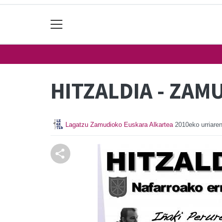
HITZALDIA - ZA
Lagatzu Zamudioko Euskara Alkartea
2010eko urriare