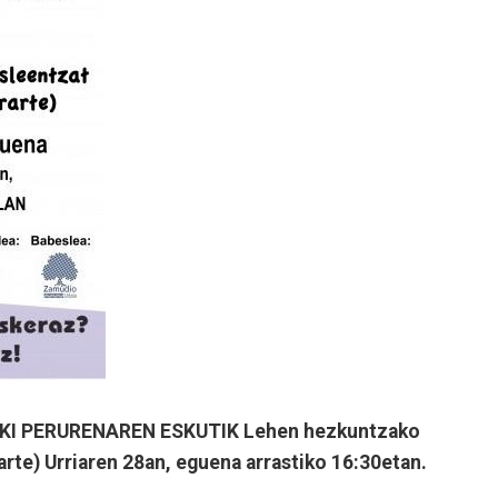
KI PERURENAREN ESKUTIK Lehen hezkuntzako
rarte) Urriaren 28an, eguena arrastiko 16:30etan.