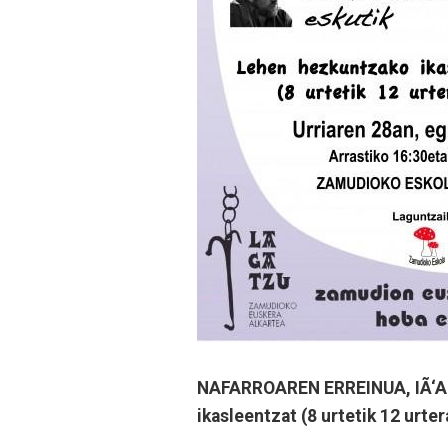
NAFARROAREN ERREINUA, IÃ‘A
ikasleentzat (8 urtetik 12 urte