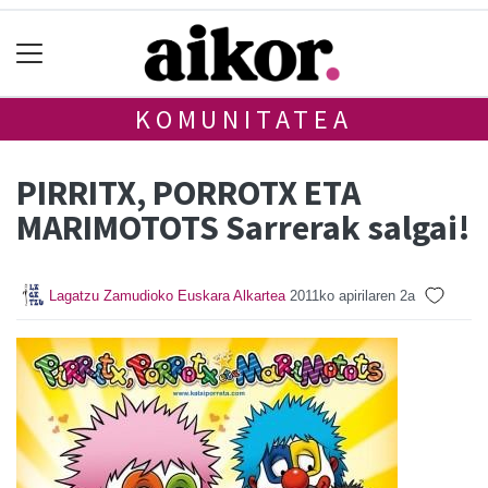
KOMUNITATEA
PIRRITX, PORROTX ETA
MARIMOTOTS Sarrerak salgai!
Lagatzu Zamudioko Euskara Alkartea
2011ko apirilaren 2a