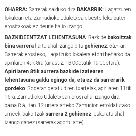
OHARRA:
Sarrerak salduko dira
BAKARRIK:
Lagatzuren
lokalean eta Zamudioko udaletxean, beste leku baten
erositakoak ez deurie balio izango
BAZKIDEENTZAT LEHENTASUNA
: Bazkide
bakoitzak
bina sarrera
hartu ahal izango ditu
gehienez
, 6â‚¬-an.
Sarrerak erosteko, Lagatzuko lokalera etorri beharko da
apirilaren 4tik 8ra (arrastiz, 18:00etatik 19:00etara).
Apirilaren 8tik aurrera bazkide izatearen
lehentasuna galdu egingo da, eta ez da sarrerarik
gordeko
. Soberan geratu diren txartelak, apirilaren 11tik
15ra, Zamudioko Udaletxean erosi ahal izango dira,
baina 8 â‚¬tan. 12 urtera arteko Zamudion erroldatutako
umeek, bakoitzak
sarrera 2 gehienez
, eskuratu ahal
izango dabez (sarrerak agortu arte).