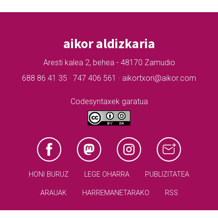
aikor aldizkaria
Aresti kalea 2, behea - 48170 Zamudio
688 86 41 35 · 747 406 561 · aikortxori@aikor.com
Codesyntaxek garatua
HONI BURUZ
LEGE OHARRA
PUBLIZITATEA
ARAUAK
HARREMANETARAKO
RSS