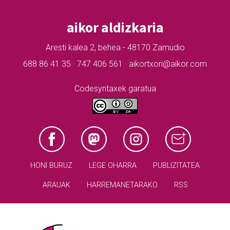
aikor aldizkaria
Aresti kalea 2, behea - 48170 Zamudio
688 86 41 35 · 747 406 561 · aikortxori@aikor.com
Codesyntaxek garatua
HONI BURUZ
LEGE OHARRA
PUBLIZITATEA
ARAUAK
HARREMANETARAKO
RSS