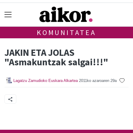
KOMUNITATEA
JAKIN ETA JOLAS
"Asmakuntzak salgai!!!"
Lagatzu Zamudioko Euskara Alkartea
2011ko azaroaren 29a