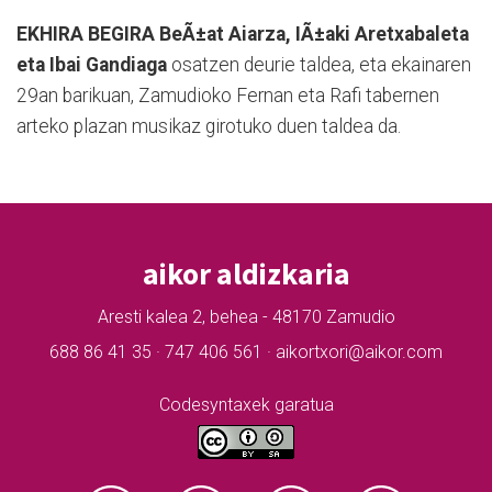
EKHIRA BEGIRA
BeÃ±at Aiarza, IÃ±aki Aretxabaleta
eta Ibai Gandiaga
osatzen deurie taldea, eta ekainaren
29an barikuan, Zamudioko Fernan eta Rafi tabernen
arteko plazan musikaz girotuko duen taldea da.
aikor aldizkaria
Aresti kalea 2, behea - 48170 Zamudio
688 86 41 35 · 747 406 561 · aikortxori@aikor.com
Codesyntaxek garatua