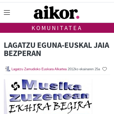
KOMUNITATEA
LAGATZU EGUNA-EUSKAL JAIA
BEZPERAN
Lagatzu Zamudioko Euskara Alkartea
2012ko ekainaren 25a