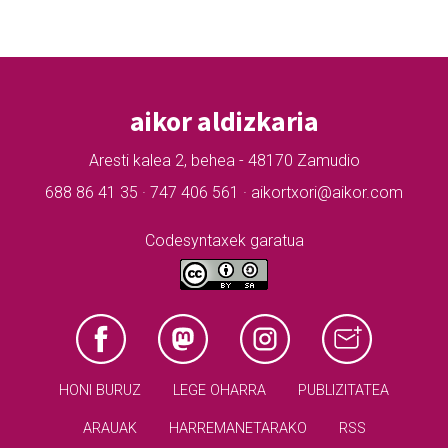
aikor aldizkaria
Aresti kalea 2, behea - 48170 Zamudio
688 86 41 35 · 747 406 561 · aikortxori@aikor.com
Codesyntaxek garatua
HONI BURUZ
LEGE OHARRA
PUBLIZITATEA
ARAUAK
HARREMANETARAKO
RSS