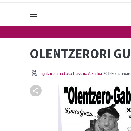
OLENTZERORI G
Lagatzu Zamudioko Euskara Alkartea
2012ko azaroar