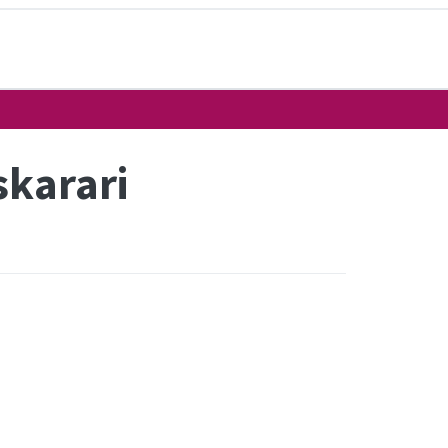
karari