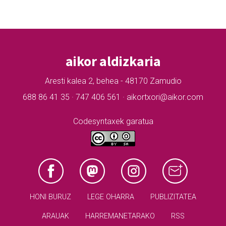
aikor aldizkaria
Aresti kalea 2, behea - 48170 Zamudio
688 86 41 35 · 747 406 561 · aikortxori@aikor.com
Codesyntaxek garatua
HONI BURUZ
LEGE OHARRA
PUBLIZITATEA
ARAUAK
HARREMANETARAKO
RSS