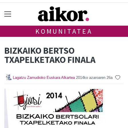
KOMUNITATEA
BIZKAIKO BERTSO
TXAPELKETAKO FINALA
Lagatzu Zamudioko Euskara Alkartea
2014ko azaroaren 26a