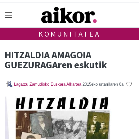
KOMUNITATEA
HITZALDIA AMAGOIA
GUEZURAGAren eskutik
Lagatzu Zamudioko Euskara Alkartea
2015eko urtarrilaren 8a