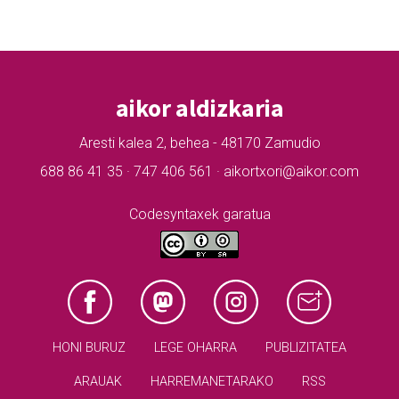
aikor aldizkaria
Aresti kalea 2, behea - 48170 Zamudio
688 86 41 35 · 747 406 561 · aikortxori@aikor.com
Codesyntaxek garatua
HONI BURUZ
LEGE OHARRA
PUBLIZITATEA
ARAUAK
HARREMANETARAKO
RSS