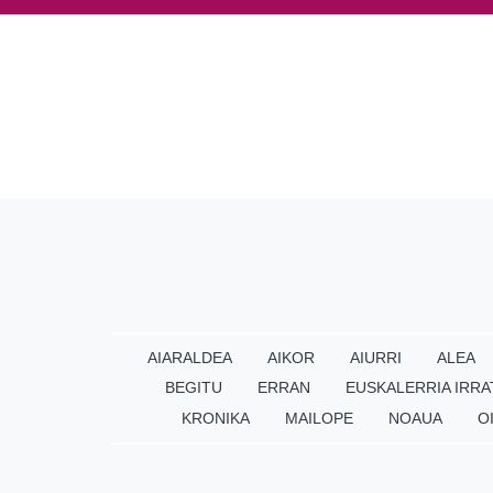
AIARALDEA
AIKOR
AIURRI
ALEA
BEGITU
ERRAN
EUSKALERRIA IRRA
KRONIKA
MAILOPE
NOAUA
O