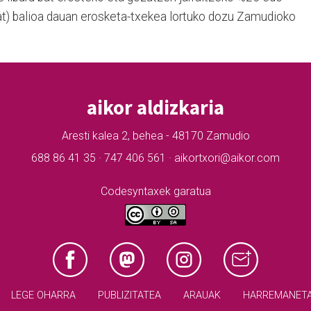
) balioa dauan erosketa-txekea lortuko dozu Zamudioko
aikor aldizkaria
Aresti kalea 2, behea - 48170 Zamudio
688 86 41 35 · 747 406 561 · aikortxori@aikor.com
Codesyntaxek garatua
LEGE OHARRA
PUBLIZITATEA
ARAUAK
HARREMANET