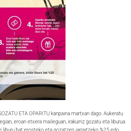
, GOZATU ETA OPARITU kanpaina martxan dago. Aukeratu
gian, eroan etxera maileguan, irakurriz gozatu eta liburua
e liburu bat erosteko eta gozatzen jarraitzeko %25 edo