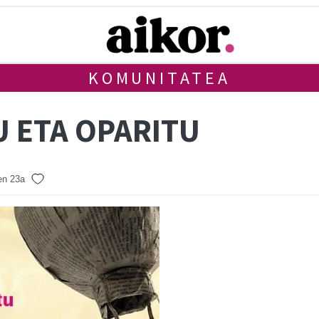
KOMUNITATEA
U ETA OPARITU
en 23a