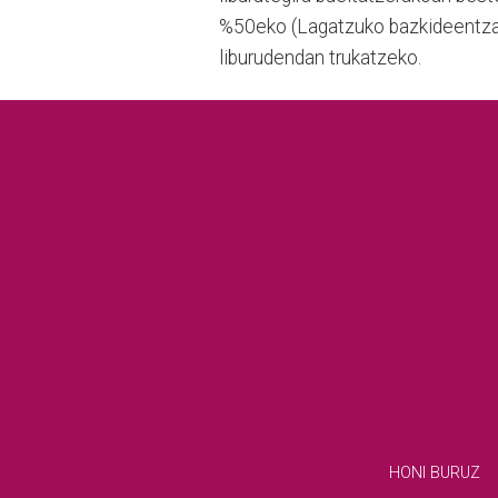
%50eko (Lagatzuko bazkideentzat
liburudendan trukatzeko.
HONI BURUZ