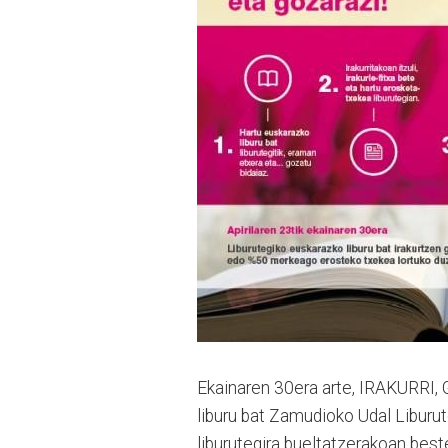
Ekainaren 30era arte, IRAKURRI
liburu bat Zamudioko Udal Liburute
liburutegira bueltatzerakoan best