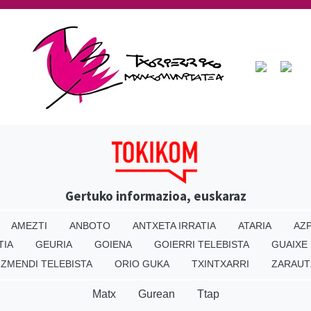
Gertuko informazioa, euskaraz
AMEZTI
ANBOTO
ANTXETA IRRATIA
ATARIA
AZP
TIA
GEURIA
GOIENA
GOIERRI TELEBISTA
GUAIXE
IZMENDI TELEBISTA
ORIO GUKA
TXINTXARRI
ZARAUT
Matx
Gurean
Ttap