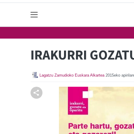
IRAKURRI GOZAT
Lagatzu Zamudioko Euskara Alkartea
2015eko apirilar