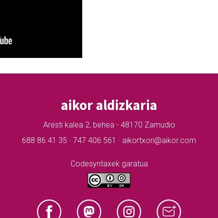
aikor aldizkaria
Aresti kalea 2, behea - 48170 Zamudio
688 86 41 35 · 747 406 561 · aikortxori@aikor.com
Codesyntaxek garatua