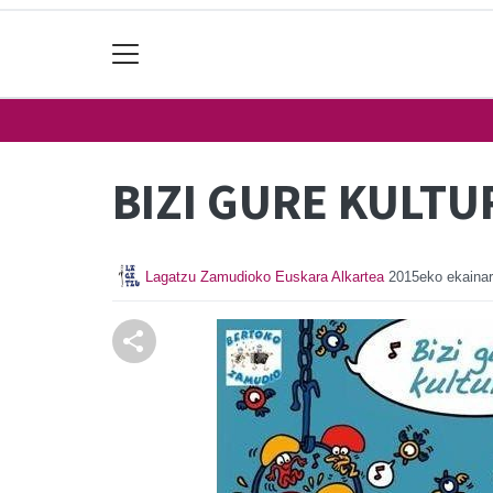
BIZI GURE KULTU
Lagatzu Zamudioko Euskara Alkartea
2015eko ekainar