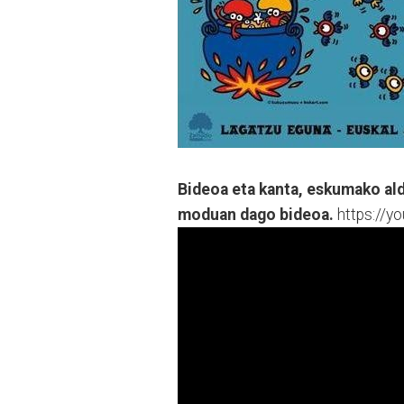
Bideoa eta kanta, eskumako ald
moduan dago bideoa.
https://y