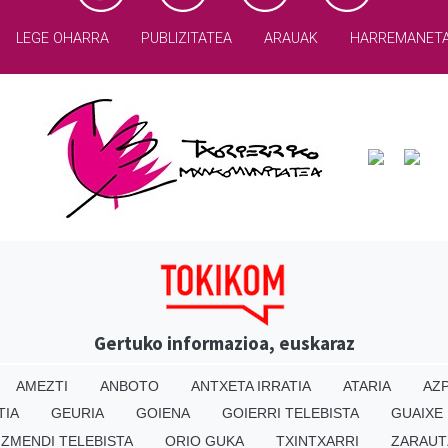
LEGE OHARRA
PUBLIZITATEA
ARAUAK
HARREMANET
Gertuko informazioa, euskaraz
AMEZTI
ANBOTO
ANTXETA IRRATIA
ATARIA
AZP
TIA
GEURIA
GOIENA
GOIERRI TELEBISTA
GUAIXE
IZMENDI TELEBISTA
ORIO GUKA
TXINTXARRI
ZARAUT