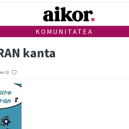
KOMUNITATEA
RAN kanta
en 11