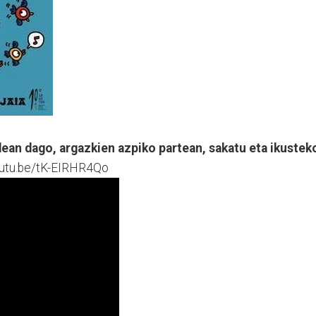
ean dago, argazkien azpiko partean, sakatu eta ikustek
outu.be/tK-EIRHR4Qo