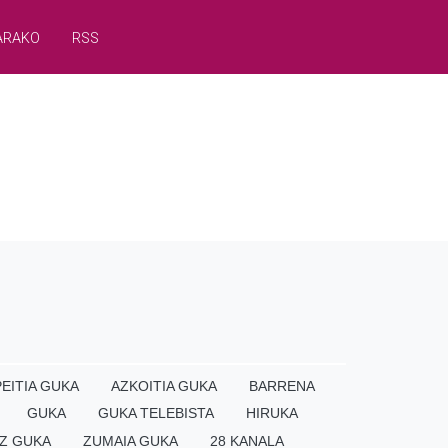
ARAKO
RSS
EITIA GUKA
AZKOITIA GUKA
BARRENA
GUKA
GUKA TELEBISTA
HIRUKA
Z GUKA
ZUMAIA GUKA
28 KANALA