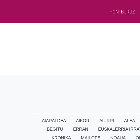
HONI BURUZ
AIARALDEA
AIKOR
AIURRI
ALEA
BEGITU
ERRAN
EUSKALERRIA IRRA
KRONIKA
MAILOPE
NOAUA
O