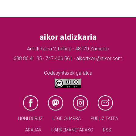
aikor aldizkaria
Aresti kalea 2, behea - 48170 Zamudio
688 86 41 35 · 747 406 561 · aikortxori@aikor.com
Codesyntaxek garatua
HONI BURUZ
LEGE OHARRA
PUBLIZITATEA
ARAUAK
HARREMANETARAKO
RSS