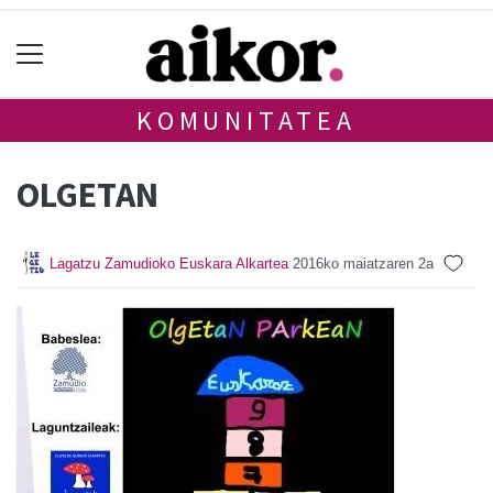
KOMUNITATEA
OLGETAN
Lagatzu Zamudioko Euskara Alkartea
2016ko maiatzaren 2a