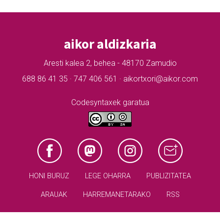
aikor aldizkaria
Aresti kalea 2, behea - 48170 Zamudio
688 86 41 35 · 747 406 561 · aikortxori@aikor.com
Codesyntaxek garatua
HONI BURUZ
LEGE OHARRA
PUBLIZITATEA
ARAUAK
HARREMANETARAKO
RSS