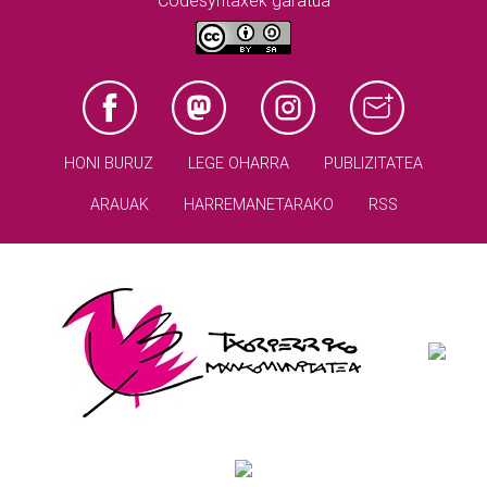
Codesyntaxek garatua
HONI BURUZ
LEGE OHARRA
PUBLIZITATEA
ARAUAK
HARREMANETARAKO
RSS