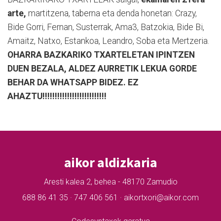
arte,
martitzena, taberna eta denda honetan: Crazy,
Bide Gorri, Fernan, Susterrak, Ama3, Batzokia, Bide Bi,
Amaitz, Natxo, Estankoa, Leandro, Soba eta Mertzeria.
OHARRA BAZKARIKO TXARTELETAN IPINTZEN
DUEN BEZALA, ALDEZ AURRETIK LEKUA GORDE
BEHAR DA WHATSAPP BIDEZ. EZ
AHAZTU!!!!!!!!!!!!!!!!!!!!!!!!!!
aikor aldizkaria
Aresti kalea 2, behea - 48170 Zamudio
688 86 41 35 · 747 406 561 · aikortxori@aikor.com