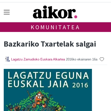
KOMUNITATEA
Bazkariko Txartelak salgai
Lagatzu Zamudioko Euskara Alkartea
2016ko ekainaren 16a