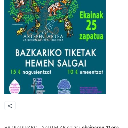
BAZKARIRAKO TXARTELAK salgai,
ekainaren 21era