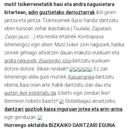
mutil txikerrenetatik hasi eta andra nagusietara
bitartean,
adin guztietako derioztarrak
ibili ginen
jantza eta jantza. Txikitxuenek ilusio handiz dantzatu
eben kursoan zehar ikasitakoa (
Txulalai, Zapatain,
Zazpi jauzi, ...
) eta neska ertainek
Kontrapasa
lehenengoz egin eben. Mutil txiker zein nagusiek, hanka
zeinek gehiago altxatzen dauan erakutsi euskuen eta
andra nagusiek,
Biasteriko jota
dantzatu euskuen
dotore-dotore. Bikain neskak!!
Ez zan
lehenengo aldia gure mutilek
Kaixarranka
dantzatu
ebena, baia orain arte Xabik dantzatu izan dau eta
aurten Iker estrenatu da
. Ederto egin zendun Iker!
Bermeon hobeto baietz!!
Ekitaldiagaz amaitzeko,
dantzari guztiok kaixa inguruan jotea eta arin-arina
egin genduzan.
Hurrengo ekitaldia BIZKAIKO DANTZARI EGUNA