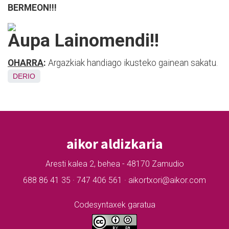
BERMEON!!!
Aupa Lainomendi!!
OHARRA
:
Argazkiak handiago ikusteko gainean sakatu.
DERIO
aikor aldizkaria
Aresti kalea 2, behea - 48170 Zamudio
688 86 41 35 · 747 406 561 · aikortxori@aikor.com
Codesyntaxek garatua