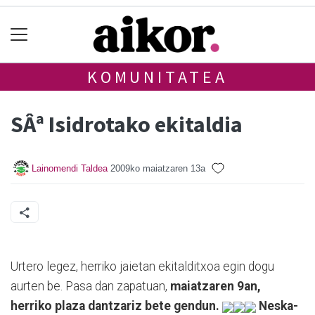
KOMUNITATEA
SÂª Isidrotako ekitaldia
Lainomendi Taldea
2009ko maiatzaren 13a
Urtero legez, herriko jaietan ekitalditxoa egin dogu
aurten be. Pasa dan zapatuan,
maiatzaren 9an,
herriko plaza dantzariz bete gendun.
Neska-