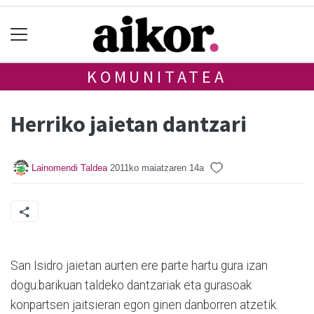
KOMUNITATEA
Herriko jaietan dantzari
Lainomendi Taldea
2011ko maiatzaren 14a
San Isidro jaietan aurten ere parte hartu gura izan
dogu:barikuan taldeko dantzariak eta gurasoak
konpartsen jaitsieran egon ginen danborren atzetik.