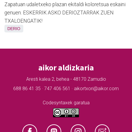
Zapatuan udaletxeko plazan ekitaldi koloretsua eskaini
genuen. ESKERRIK ASKO DERIOZTARRAK ZUEN
TXALOENGATIK!
DERIO
aikor aldizkaria
Aresti kalea 2, behea - 48170 Zamudio
688 86 41 35 · 747 406 561 · aikortxori@aikor.com
Codesyntaxek garatua