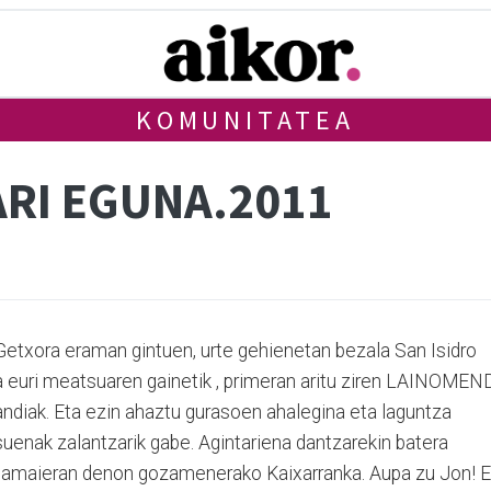
KOMUNITATEA
ARI EGUNA.2011
Getxora eraman gintuen, urte gehienetan bezala San Isidro
ta euri meatsuaren gainetik , primeran aritu ziren LAINOMEN
handiak. Eta ezin ahaztu gurasoen ahalegina eta laguntza
suenak zalantzarik gabe. Agintariena dantzarekin batera
, amaieran denon gozamenerako Kaixarranka. Aupa zu Jon! E