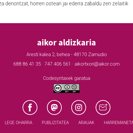
za denontzat, horren ostean jai ederra zabaldu zen zelaitik
aikor aldizkaria
Aresti kalea 2, behea - 48170 Zamudio
688 86 41 35 · 747 406 561 · aikortxori@aikor.com
Codesyntaxek garatua
LEGE OHARRA
PUBLIZITATEA
ARAUAK
HARREMANET