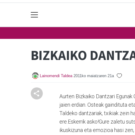
BIZKAIKO DANTZ
Lainomendi Taldea
2011ko maiatzaren 21a
Aurten Bizkaiko Dantzari Egunak 
jaien erdian. Osteak gaindituta e
Taldeko dantzariak, txikiak zein 
ere.Eskerrik asko!Gure zaletu sut
ikuskizuna eta emozioa hasi zen