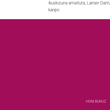
ikuskizuna amaituta, Larrain Dant
kanpo.
HONI BURUZ