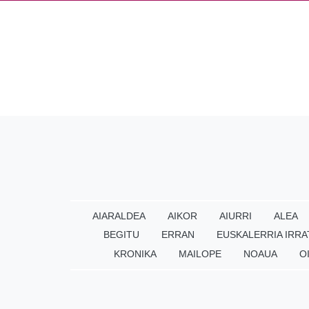
AIARALDEA
AIKOR
AIURRI
ALEA
BEGITU
ERRAN
EUSKALERRIA IRRA
KRONIKA
MAILOPE
NOAUA
O