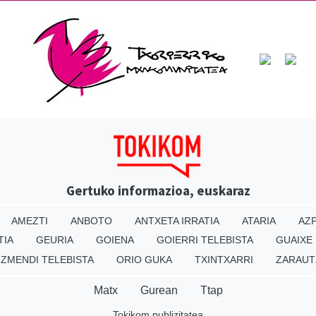
Gertuko informazioa, euskaraz
AMEZTI
ANBOTO
ANTXETA IRRATIA
ATARIA
AZP
TIA
GEURIA
GOIENA
GOIERRI TELEBISTA
GUAIXE
IZMENDI TELEBISTA
ORIO GUKA
TXINTXARRI
ZARAUT
Matx
Gurean
Ttap
Tokikom publizitatea